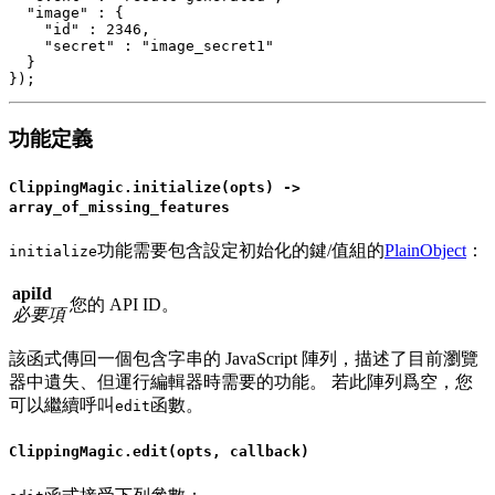
  "image" : {

    "id" : 2346,

    "secret" : "image_secret1"

  }

功能定義
ClippingMagic.initialize(opts) ->
array_of_missing_features
功能需要包含設定初始化的鍵/值組的
PlainObject
：
initialize
apiId
您的 API ID。
必要項
該函式傳回一個包含字串的 JavaScript 陣列，描述了目前瀏覽
器中遺失、但運行編輯器時需要的功能。 若此陣列爲空，您
可以繼續呼叫
函數。
edit
ClippingMagic.edit(opts, callback)