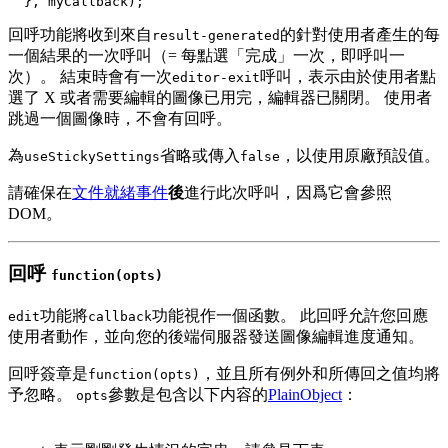
  }, myCallback);
回呼功能將收到來自
的針對使用者產生的每
result-generated
一個結果的一次呼叫（= 每點選「完成」一次，即呼叫一
次）。 結束時會有一次
呼叫，表示由於使用者點
editor-exit
選了 X 或者需要編輯的圖像已用完，編輯器已關閉。 使用者
跳過一個圖像時，不會有回呼。
為
省略或傳入
，以使用原廠預設值。
useStickySettings
false
請確保在
文件就緒事件
後
進行此次呼叫，因爲它會參照
DOM。
回呼
function(opts)
功能將
功能視作一個函數。 此回呼允許您回應
edit
callback
使用者動作，並向您的後端伺服器發送圖像編輯進度通知。
回呼簽章是
，並且所有例外和所傳回之值均將
function(opts)
予忽略。
參數是包含以下内容的
PlainObject
：
opts