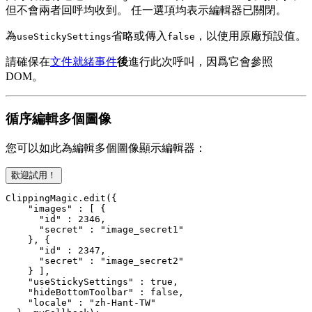
但不會兩者回呼均收到。 任一選項均表示編輯器已關閉。
為
省略或傳入
，以使用原廠預設值。
useStickySettings
false
請確保在
文件就緒事件
後
進行此次呼叫，因爲它會參照
DOM。
循序編輯多個圖像
您可以如此為編輯多個圖像顯示編輯器：
歡迎試用！
ClippingMagic.edit({

    "images" : [ {

      "id" : 2346,

      "secret" : "image_secret1"

    }, {

      "id" : 2347,

      "secret" : "image_secret2"

    } ],

    "useStickySettings" : true,

    "hideBottomToolbar" : false,

    "locale" : "zh-Hant-TW"
