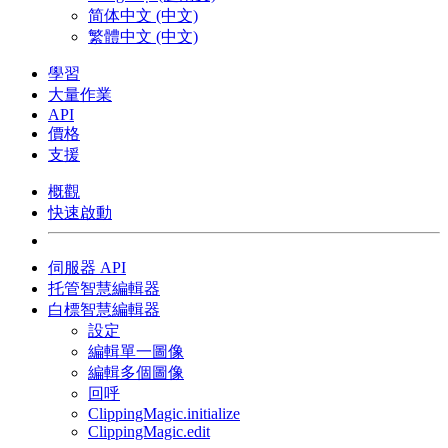
简体中文 (中文)
繁體中文 (中文)
學習
大量作業
API
價格
支援
概觀
快速啟動
伺服器 API
托管智慧編輯器
白標智慧編輯器
設定
編輯單一圖像
編輯多個圖像
回呼
ClippingMagic.initialize
ClippingMagic.edit