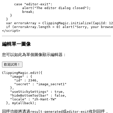
      case "editor-exit":

          alert("The editor dialog closed");

          break;

    }

  }

  var errorsArray = ClippingMagic.initialize({apiId: 12
  if (errorsArray.length > 0) alert("Sorry, your browse
編輯單一圖像
您可以如此為單個圖像顯示編輯器：
歡迎試用！
ClippingMagic.edit({

    "image" : {

      "id" : 2346,

      "secret" : "image_secret1"

    },

    "useStickySettings" : true,

    "hideBottomToolbar" : false,

    "locale" : "zh-Hant-TW"

  }, myCallback);
回呼功能將透過
或
收到回呼，
result-generated
editor-exit