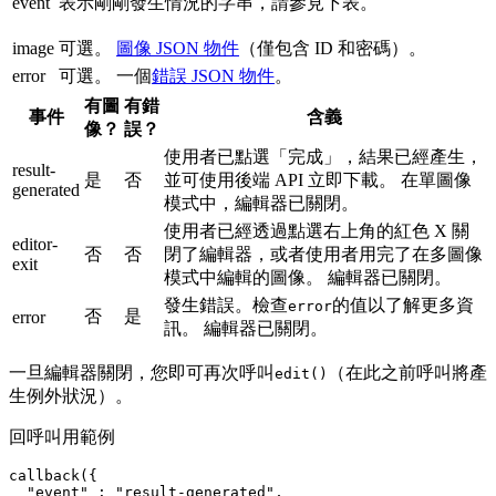
event
表示剛剛發生情況的字串，請參見下表。
image
可選。
圖像 JSON 物件
（僅包含 ID 和密碼）。
error
可選。 一個
錯誤 JSON 物件
。
有圖
有錯
事件
含義
像？
誤？
使用者已點選「完成」，結果已經產生，
result-
是
否
並可使用後端 API 立即下載。 在單圖像
generated
模式中，編輯器已關閉。
使用者已經透過點選右上角的紅色 X 關
editor-
否
否
閉了編輯器，或者使用者用完了在多圖像
exit
模式中編輯的圖像。 編輯器已關閉。
發生錯誤。檢查
的值以了解更多資
error
否
是
error
訊。 編輯器已關閉。
一旦編輯器關閉，您即可再次呼叫
（在此之前呼叫將產
edit()
生例外狀況）。
回呼叫用範例
callback({

  "event" : "result-generated",
