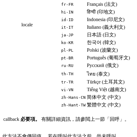
Français (法文)
fr-FR
हिन्दी (印地文)
hi-IN
Indonesia (印尼文)
id-ID
locale
Italiano (義大利文)
it-IT
日本語 (日文)
ja-JP
한국어 (韓文)
ko-KR
Polski (波蘭文)
pl-PL
Português (葡萄牙文)
pt-BR
Русский (俄文)
ru-RU
ไทย (泰文)
th-TH
Türkçe (土耳其文)
tr-TR
Tiếng Việt (越南文)
vi-VN
简体中文 (中文)
zh-Hans-CN
繁體中文 (中文)
zh-Hant-TW
callback
必要項。
有關詳細資訊，請參閲上一節「回呼」。
此方法不會傳回值。 若在呼叫此方法之前，尚未呼叫