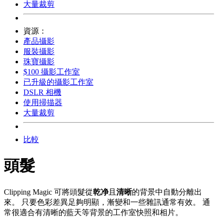
大量裁剪
資源：
產品攝影
服裝攝影
珠寶攝影
$100 攝影工作室
已升級的攝影工作室
DSLR 相機
使用掃描器
大量裁剪
比較
頭髮
Clipping Magic 可將頭髮從
乾净
且
清晰
的背景中自動分離出
來。 只要色彩差異足夠明顯，漸變和一些雜訊通常有效。 通
常很適合有清晰的藍天等背景的工作室快照和相片。