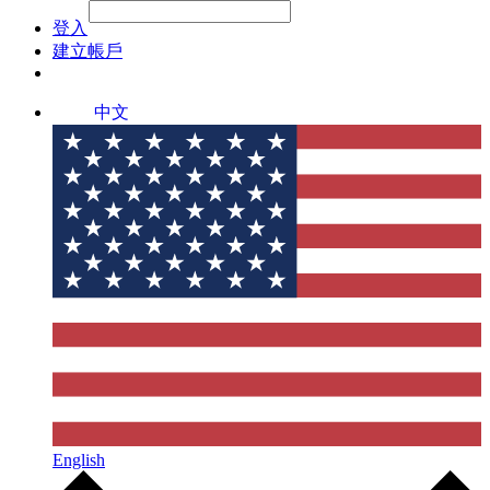
File Picker
File Picker
Paste Target
登入
建立帳戶
中文
English