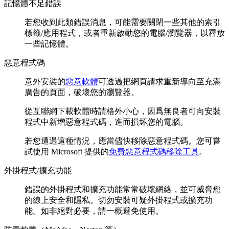
記憶體不足錯誤
若您收到此類錯誤消息，可能需要關閉一些其他的索引
標籤/應用程式，或者重新啟動您的電腦/瀏覽器，以釋放
一些記憶體。
惡意程式碼
意外安裝的
惡意軟體
可透過把網頁請求重新導向至充滿
廣告的頁面，破壞您的瀏覽器。
從互聯網下載軟體時請格外小心，因爲無良者可向安裝
程式中新增惡意程式碼，進而損坏您的電腦。
若您遭遇這種情況，應當儘快移除惡意程式碼。您可嘗
試使用 Microsoft 提供的
免費惡意程式碼移除工具
。
外掛程式/擴充功能
錯誤的外掛程式和擴充功能常常破壞網絡，並可威脅您
的線上安全和隱私。切勿安裝可疑外掛程式或擴充功
能。如非絕對必要，請一概避免使用。