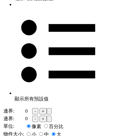
顯示所有預設值
邊界:
0
-
+
邊界:
0
-
+
單位:
像素
百分比
物件大小:
小
中
大