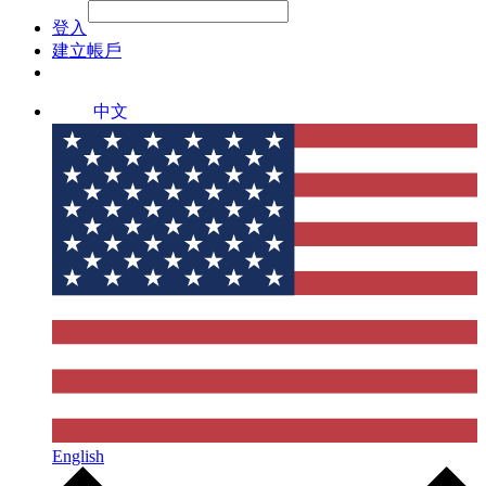
File Picker
File Picker
Paste Target
登入
建立帳戶
中文
English