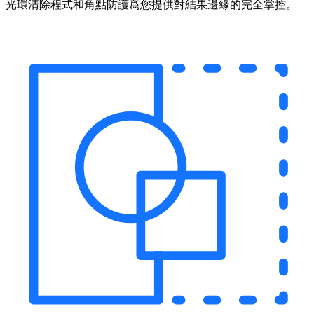
光環清除程式和角點防護爲您提供對結果邊緣的完全掌控。